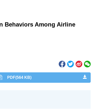
on Behaviors Among Airline
PDF(564 KB)