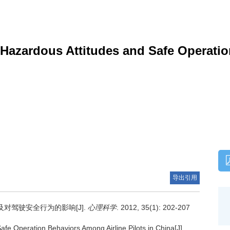
Hazardous Attitudes and Safe Operati
导出引用
对驾驶安全行为的影响[J].
心理科学
. 2012, 35(1): 202-207
fe Operation Behaviors Among Airline Pilots in China[J].