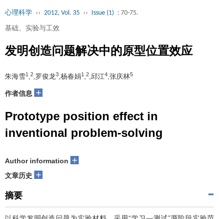
心理科学
››
2012, Vol. 35
››
Issue (1)
: 70-75.
基础、实验与工效
发明创造问题解决中的原型位置效应
1
2
3
1
2
4
5
朱海雪
,
,罗俊龙
,杨春娟
,
,邱江
,张庆林
+
作者信息
Prototype position effect in
inventional problem-solving
+
Author information
+
文章历史
摘要
以科学发明创造问题为实验材料，采用“学习—测试”两阶段实验范