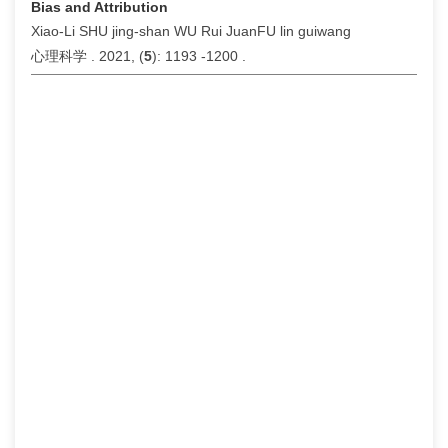
Bias and Attribution
Xiao-Li SHU jing-shan WU Rui JuanFU lin guiwang
心理科学 . 2021, (
5
): 1193 -1200 .