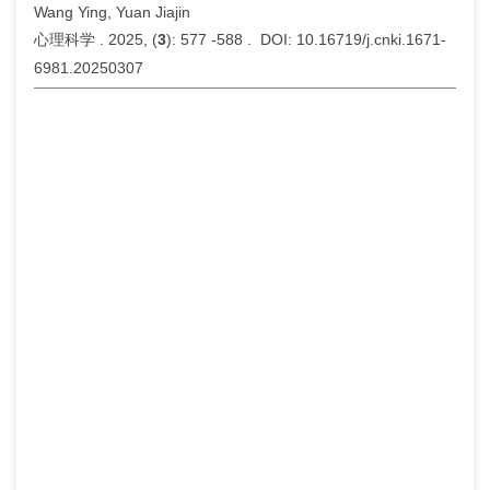
Wang Ying, Yuan Jiajin
心理科学 . 2025, (
3
): 577 -588 . DOI: 10.16719/j.cnki.1671-
6981.20250307