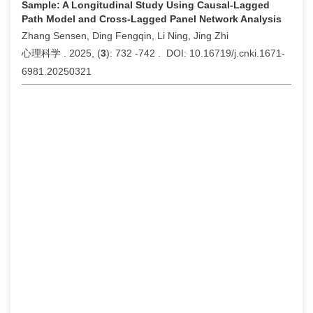
Sample: A Longitudinal Study Using Causal-Lagged
Path Model and Cross-Lagged Panel Network Analysis
Zhang Sensen, Ding Fengqin, Li Ning, Jing Zhi
心理科学 . 2025, (
3
): 732 -742 . DOI: 10.16719/j.cnki.1671-
6981.20250321