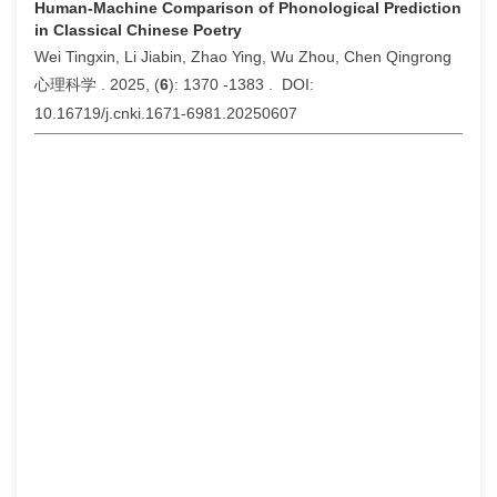
Human-Machine Comparison of Phonological Prediction
in Classical Chinese Poetry
Wei Tingxin, Li Jiabin, Zhao Ying, Wu Zhou, Chen Qingrong
心理科学 . 2025, (
6
): 1370 -1383 . DOI:
10.16719/j.cnki.1671-6981.20250607