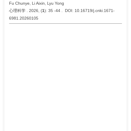
Fu Chunye, Li Aixin, Lyu Yong
心理科学 . 2026, (
1
): 35 -44 . DOI: 10.16719/j.cnki.1671-
6981.20260105