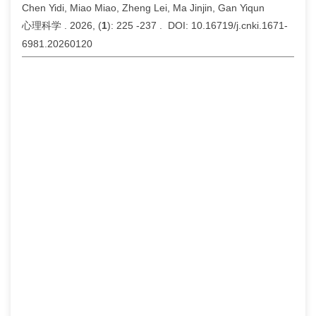
Chen Yidi, Miao Miao, Zheng Lei, Ma Jinjin, Gan Yiqun
心理科学 . 2026, (
1
): 225 -237 . DOI: 10.16719/j.cnki.1671-
6981.20260120