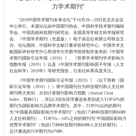
力学术期刊”
“2019中国学术期刊未来论坛”
于
10月28—29日在北京会议
中心举行。本届论坛由中国期刊协会、中国科学技术期刊编辑
学会、中国高校科技期刊研究会、全国高等学校文科学报研究
会、《中国学术期刊（光盘版）》电子杂志社有限公司联合主
办。论坛期间，中国科学文献计量评价研究中心、中国学术文
献国际评价研究中心和清华大学图书馆研制并发布的《中国学
术期刊国际引证年报（2019）》、《世界学术期刊学术影响力
指数年报（2019）》以及《中国学术期刊影响因子年报（人文
社会科学）2019年》等研究报告，引发社科界高度关注。
《中国学术期刊国际引证年报（
2019）》（以下简称《国
际引证年报（2019）》）将中国期刊分为科技期刊和人文社科
期刊两大类别，分别计算期刊影响力指数（Journal Clout
Index，简称CI），并以CI综合排序遴选各类别进入TOP10%的
期刊为国际影响力品牌学术期刊。其中，TOP5%以内的期刊
为“中国最具国际影响力学术期刊”（包括175种科技期刊和60种
人文社科期刊），TOP5%—10%之间的期刊为“中国国际影响力
优秀学术期刊”（包括175种科技期刊和60种人文社科期刊），
总计遴选的TOP期刊为470种。