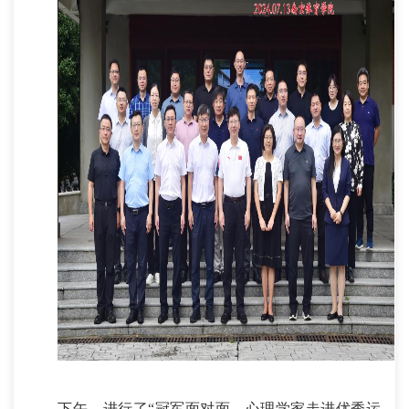
下午，进行了
“冠军面对面，心理学家走进优秀运