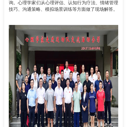
询。心理学家们从心理评估、认知行为疗法、情绪管理
技巧、沟通策略、模拟场景训练等方面做了现场解答。