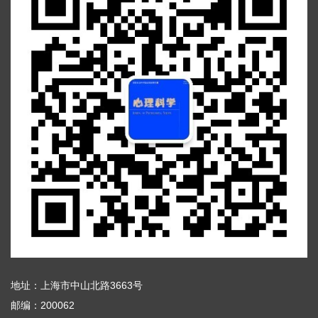
地址：上海市中山北路3663号
邮编：200062