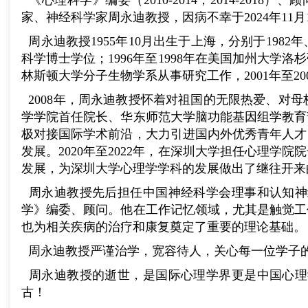
《心理科学》编委（2010-2014，2014-20
家、神经科学家周永迪教授，因病不幸于
2024
年
11
月
周永迪教授
1955
年
10
月出生于上海，分别于
1982
年
科学博士学位；
1996
年至
1998
年在美国加州大学洛杉
林斯顿大学分子生物学系从事研究工作，
2001
年至
20
2008
年，周永迪教授怀着对祖国的无限热爱、对母
学学院首任院长、华东师范大学脑功能基因组学教育
极对接国际学术前沿，大力引进国内外优秀青年人才
发展。
2020
年至
2022
年，在深圳大学担任心理学院院
发展，为深圳大学心理学学科的发展做出了继往开来
周
永迪教授先后担任中国神经科学会理事和认知神
学》
编委、顾问
。他在工作记忆领域，尤其是触觉工
也为相关疾病的治疗和康复奠定了重要的理论基础。
周永迪教授严谨治学，宽容待人，关心每一位学子
周永迪教授的
逝世，是国际心理学界更是中国心理
古！