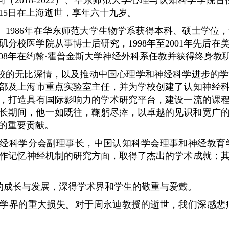
18）、顾问（2018-2022）、华东师范大学心理与认知科
15
日在上海逝世，享年六十九岁。
、
1986
年在华东师范大学生物学系获得本科、硕士学位，
矶分校医学院从事博士后研究，
1998
年至
2001
年先后在
08
年在约翰·霍普金斯大学神经外科系任教并获得终身教
校的无比深情，以及推动中国心理学和神经科学进步的学
部及上海市重点实验室主任，并为学校创建了认知神经
，打造具有国际影响力的学术研究平台，建设一流的课
长期间，他一如既往，鞠躬尽瘁，以卓越的见识和宽广
的重要贡献。
经科学分会副理事长，中国认知科学会理事和神经教育
作记忆神经机制的研究方面，取得了杰出的学术成就；
的成长与发展，深得学术界和学生的敬重与爱戴。
学界的重大损失。对于周永迪教授的逝世，我们深感悲