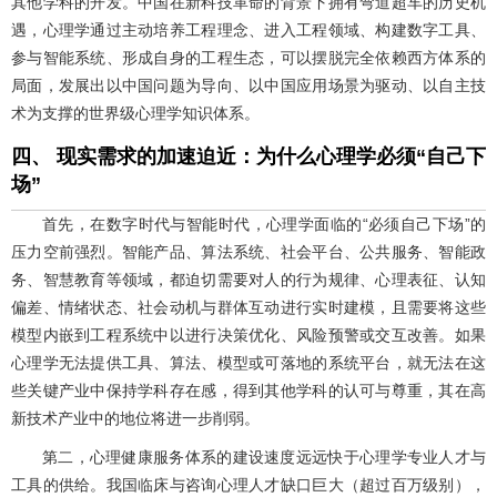
其他学科的开发。中国在新科技革命的背景下拥有弯道超车的历史机
遇，心理学通过主动培养工程理念、进入工程领域、构建数字工具、
参与智能系统、形成自身的工程生态，可以摆脱完全依赖西方体系的
局面，发展出以中国问题为导向、以中国应用场景为驱动、以自主技
术为支撑的世界级心理学知识体系。
四、 现实需求的加速迫近：为什么心理学必须“自己下
场”
首先，在数字时代与智能时代，心理学面临的“必须自己下场”的
压力空前强烈。智能产品、算法系统、社会平台、公共服务、智能政
务、智慧教育等领域，都迫切需要对人的行为规律、心理表征、认知
偏差、情绪状态、社会动机与群体互动进行实时建模，且需要将这些
模型内嵌到工程系统中以进行决策优化、风险预警或交互改善。如果
心理学无法提供工具、算法、模型或可落地的系统平台，就无法在这
些关键产业中保持学科存在感，得到其他学科的认可与尊重，其在高
新技术产业中的地位将进一步削弱。
第二，心理健康服务体系的建设速度远远快于心理学专业人才与
工具的供给。我国临床与咨询心理人才缺口巨大（超过百万级别），