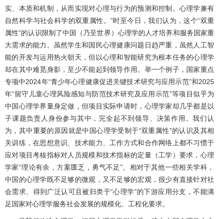
实、本质和机制，从而实现对心理与行为的预测和控制。心理学兼有
自然科学与社会科学的双重属性。”时至今日，我们认为，这个“双重
属性”的认识限制了中国（乃至世界）心理学的人才培养和服务国家重
大需求的能力。虽然学生和国民心理健康问题日趋严重，虽然人工智
能的开发与运用热火朝天，但以心理和智能研究为根本任务的心理学
却在其中难觅身影，至少不能起到领导作用。举一个例子，国家重点
专项中2024年“青少年心理健康促进关键技术研究与应用示范”和2025
年“留守儿童心理风险感知与防范技术研究及应用示范”等项目似乎为
中国心理学界量身定做，但项目实际申请时，心理学家却几乎都是以
子课题负责人身份参与其中，完全起不到领导、决策作用。我们认
为，其中重要的原因就是中国心理学受制于“双重属性”的认识及其相
关训练，在思想意识、技术能力、工作方式和合作网络上都不习惯于
应对项目考核指标对人员规模和技术指标的定量（工学）要求，心理
学家“理论有余，方案匮乏，勇气不足”。相对于其他一些相关学科，
中国的心理学既不足够的微观，又不足够的宏观，很少有直接针对社
会需求、得到广泛认可且被归类于“心理学”的下游应用分支，不能满
足国家对心理学服务社会发展的规模化、工程化要求。