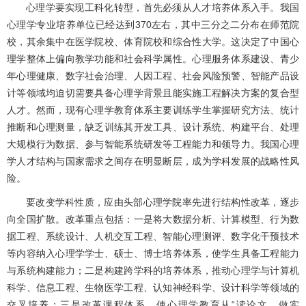
心理学要实现工科化转型，首先必须从人才培养体系入手。我国
心理学专业培养单位已经达到370左右，其中三分之二分布在师范院
校，其余集中在医学院校、体育院校和综合性大学。这决定了中国心
理学整体上偏向教学功能和社会科学属性。心理服务体系建设、青少
年心理健康、数字社会治理、人因工程、社会风险预警、智能产品设
计等领域均迫切需要具备心理学背景且能实施工程解决方案的复合型
人才。然而，现有心理学教育体系主要训练学生掌握研究方法、统计
推断和心理测量，缺乏训练其开发工具、设计系统、构建平台、处理
大规模行为数据、参与智能系统研发等工程能力和领导力。我国心理
学人才结构与国家需求之间存在明显断层，成为学科发展的战略性风
险。
要改变学科性质，应由头部心理学院率先进行结构性改革，逐步
向全国扩散。改革重点包括：一是将大数据分析、计算模型、行为数
据工程、系统设计、人机交互工程、智能心理测评、数字化干预技术
等内容纳入心理学学士、硕士、博士培养体系，使学生具备工程能力
与系统构建能力；二是构建跨学科的培养体系，推动心理学与计算机
科学、信息工程、生物医学工程、认知神经科学、设计科学等领域的
交叉培养；三是改革课程体系，使心理学教育从“读论文、做实