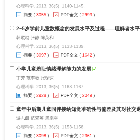
心理科学. 2013, 36(5): 1140-1145.
摘要
(
3055
)
PDF全文
(
2993
)
2~5岁学前儿童数概念的发展水平及过程——理解者水
韩瑽瑽 张静 陈英和
心理科学. 2013, 36(5): 1133-1139.
摘要
(
3097
)
PDF全文
(
1642
)
小学儿童羞耻情绪理解能力的发展
丁芳 范李敏 张琛琛
心理科学. 2013, 36(5): 1163-1167.
摘要
(
2928
)
PDF全文
(
2049
)
童年中后期儿童同伴接纳知觉准确性与偏差及其对社交
游志麒 范翠英 周宗奎
心理科学. 2013, 36(5): 1153-1158.
摘要
(
3098
)
PDF全文
(
2361
)