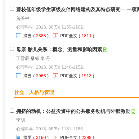
聋校低年级学生班级友伴网络建构及其特点研究— 一项
贺荟中
心理科学. 2013, 36(5): 1159-1162.
摘要
(
2683
)
PDF全文
(
1811
)
母亲-胎儿关系：概念、测量和影响因素
丁雪辰 桑标 李 丹
心理科学. 2013, 36(5): 1146-1152.
摘要
(
2966
)
PDF全文
(
1913
)
社会﹑人格与管理
拥挤的动机：公益投资中的公共服务动机与外部激励
李明
心理科学. 2013, 36(5): 1181-1186.
摘要
(
3150
)
PDF全文
(
2399
)