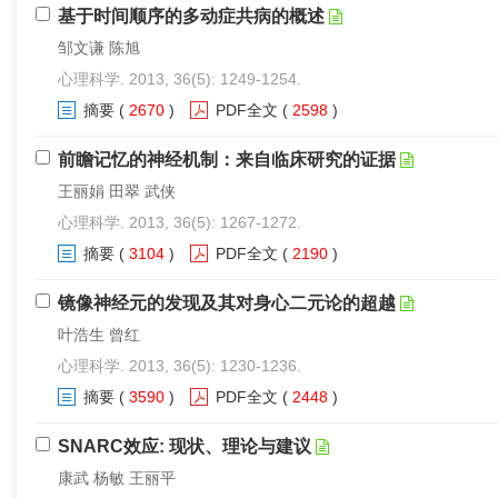
基于时间顺序的多动症共病的概述
邹文谦 陈旭
心理科学. 2013, 36(5): 1249-1254.
摘要
(
2670
)
PDF全文
(
2598
)
前瞻记忆的神经机制：来自临床研究的证据
王丽娟 田翠 武侠
心理科学. 2013, 36(5): 1267-1272.
摘要
(
3104
)
PDF全文
(
2190
)
镜像神经元的发现及其对身心二元论的超越
叶浩生 曾红
心理科学. 2013, 36(5): 1230-1236.
摘要
(
3590
)
PDF全文
(
2448
)
SNARC效应: 现状、理论与建议
康武 杨敏 王丽平