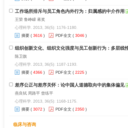
工作场所排斥与员工角色内外行为：归属感的中介作用
王荣 鲁峥嵘 蒋奖
心理科学. 2013, 36(5): 1176-1180.
摘要
(
3616
)
PDF全文
(
3046
)
组织创新文化、组织文化强度与员工创新行为：多层线
陈卫旗
心理科学. 2013, 36(5): 1187-1193.
摘要
(
4366
)
PDF全文
(
2225
)
差序公正与差序关怀：论中国人道德取向中的集体偏见
燕良轼 周路平 曾练平
心理科学. 2013, 36(5): 1168-1175.
摘要
(
3072
)
PDF全文
(
2350
)
临床与咨询