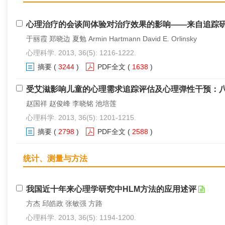
心理治疗的会谈间体验对治疗效果的影响——来自追踪
于丽霞 郑晓边 夏勉 Armin Hartmann David E. Orlinsky
心理科学. 2013, 36(5): 1216-1222.
摘要
(
3244
)
PDF全文
(
1638
)
受艾滋影响儿童的心理需求追踪评估及心理弹性干预：
赵国祥 赵俊峰 李晓铭 池培莲
心理科学. 2013, 36(5): 1201-1215.
摘要
(
2798
)
PDF全文
(
2588
)
统计、测量与方法
我国近十年来心理学研究中HLM方法的应用述评
方杰 邱皓政 张敏强 方路
心理科学. 2013, 36(5): 1194-1200.