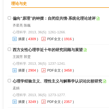
理论与史
偏向“原理”的钟摆：自闭症共情-系统化理论述评
齐星亮 陈巍
心理科学. 2013, 36(5): 1261-1266.
摘要
(
4309
)
PDF全文
(
1916
)
西方女性心理学近十年的研究回顾与展望
王国芳 郭雯
心理科学. 2013, 36(5): 1237-1241.
摘要
(
2904
)
PDF全文
(
3458
)
心理学经验主义、理性主义与解释学认识论比较研究
孟娟
心理科学. 2013, 36(5): 1273-1277.
摘要
(
3249
)
PDF全文
(
2357
)