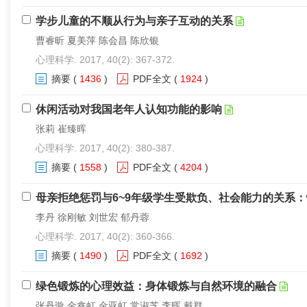
学步儿童的不顺从行为与亲子互动的关系
曹睿昕 夏美萍 陈会昌 陈欣银
心理科学. 2017, 40(2): 367-372.
摘要
(
1436
)
PDF全文
(
1924
)
休闲活动对我国老年人认知功能的影响
张莉 崔臻晖
心理科学. 2017, 40(2): 380-387.
摘要
(
1558
)
PDF全文
(
4204
)
母亲拒绝惩罚与6~9年级学生受欺负、社会能力的关系
李丹 徐刚敏 刘世宏 郁丹蓉
心理科学. 2017, 40(2): 360-366.
摘要
(
1490
)
PDF全文
(
1692
)
绿色锻炼的心理效益：身体锻炼与自然环境的融合
张丹璇 金鑫虹 金亚虹 常淑芝 李晖 戴群