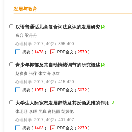
发展与教育
汉语普通话儿童复合词法意识的发展研究
肖容 梁丹丹
心理科学. 2017, 40(2): 395-400.
摘要
(
1478
)
PDF全文
(
2579
)
青少年抑郁及其自动情绪调节的研究概述
赵参参 张萍 张文海 李红
心理科学. 2017, 40(2): 415-420.
摘要
(
1957
)
PDF全文
(
5072
)
大学生人际宽恕发展趋势及其反刍思维的作用
张珊珊 李晖 吴真 肖艳丽 胡媛艳
心理科学. 2017, 40(2): 401-407.
摘要
(
1463
)
PDF全文
(
2279
)