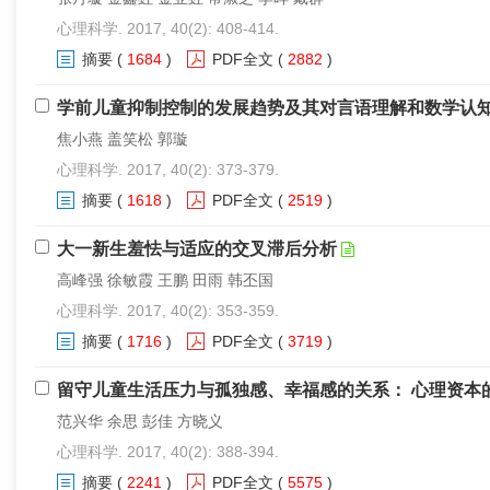
心理科学. 2017, 40(2): 408-414.
摘要
(
1684
)
PDF全文
(
2882
)
学前儿童抑制控制的发展趋势及其对言语理解和数学认
焦小燕 盖笑松 郭璇
心理科学. 2017, 40(2): 373-379.
摘要
(
1618
)
PDF全文
(
2519
)
大一新生羞怯与适应的交叉滞后分析
高峰强 徐敏霞 王鹏 田雨 韩丕国
心理科学. 2017, 40(2): 353-359.
摘要
(
1716
)
PDF全文
(
3719
)
留守儿童生活压力与孤独感、幸福感的关系： 心理资本
范兴华 余思 彭佳 方晓义
心理科学. 2017, 40(2): 388-394.
摘要
(
2241
)
PDF全文
(
5575
)