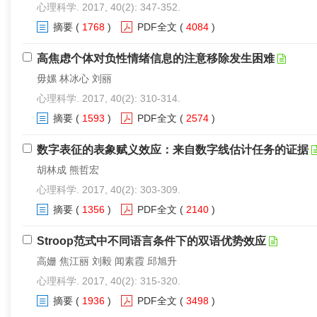
心理科学. 2017, 40(2): 347-352.
摘要
(
1768
)
PDF全文
(
4084
)
高焦虑个体对负性情绪信息的注意移除发生困难
毋嫘 林冰心 刘丽
心理科学. 2017, 40(2): 310-314.
摘要
(
1593
)
PDF全文
(
2574
)
数字表征的表象赋义效应：来自数字线估计任务的证据
胡林成 熊哲宏
心理科学. 2017, 40(2): 303-309.
摘要
(
1356
)
PDF全文
(
2140
)
Stroop范式中不同语言条件下的双语优势效应
高姗 焦江丽 刘毅 闻素霞 邱旭升
心理科学. 2017, 40(2): 315-320.
摘要
(
1936
)
PDF全文
(
3498
)