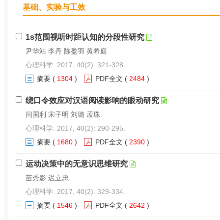
基础、实验与工效
1s范围视听时距认知的分段性研究
尹华站 李丹 陈盈羽 黄希庭
心理科学. 2017, 40(2): 321-328.
摘要
(
1304
)
PDF全文
(
2484
)
绕口令效应对汉语阅读影响的眼动研究
闫国利 宋子明 刘璐 孟珠
心理科学. 2017, 40(2): 290-295.
摘要
(
1680
)
PDF全文
(
2390
)
运动决策中的无意识思维研究
苗秀影 迟立忠
心理科学. 2017, 40(2): 329-334.
摘要
(
1546
)
PDF全文
(
2642
)