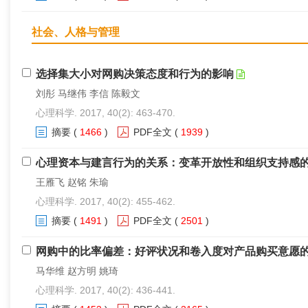
社会、人格与管理
选择集大小对网购决策态度和行为的影响
刘彤 马继伟 李信 陈毅文
心理科学. 2017, 40(2): 463-470.
摘要
(
1466
)
PDF全文
(
1939
)
心理资本与建言行为的关系：变革开放性和组织支持感
王雁飞 赵铭 朱瑜
心理科学. 2017, 40(2): 455-462.
摘要
(
1491
)
PDF全文
(
2501
)
网购中的比率偏差：好评状况和卷入度对产品购买意愿
马华维 赵方明 姚琦
心理科学. 2017, 40(2): 436-441.