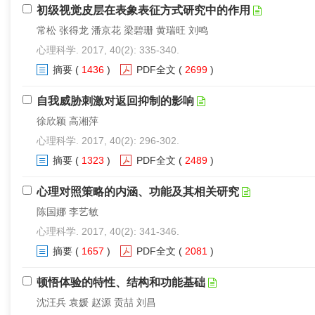
初级视觉皮层在表象表征方式研究中的作用
常松 张得龙 潘京花 梁碧珊 黄瑞旺 刘鸣
心理科学. 2017, 40(2): 335-340.
摘要
(
1436
)
PDF全文
(
2699
)
自我威胁刺激对返回抑制的影响
徐欣颖 高湘萍
心理科学. 2017, 40(2): 296-302.
摘要
(
1323
)
PDF全文
(
2489
)
心理对照策略的内涵、功能及其相关研究
陈国娜 李艺敏
心理科学. 2017, 40(2): 341-346.
摘要
(
1657
)
PDF全文
(
2081
)
顿悟体验的特性、结构和功能基础
沈汪兵 袁媛 赵源 贡喆 刘昌