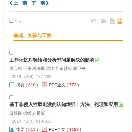
上一期
下一期
|
全选
基础、实验与工效
工作记忆对顿悟和分析型问题解决的影响
张心如 王伟 段海军 赵洋洋 阚越粹 胡卫平
. 2019, 42(4): 777-783.
摘要
(
810
)
PDF全文
(
772
)
基于非侵入性脑刺激的认知增强：方法、伦理和应用
游旭群 杨畅 罗扬眉
. 2019, 42(4): 813-819.
摘要
(
811
)
PDF全文
(
1189
)