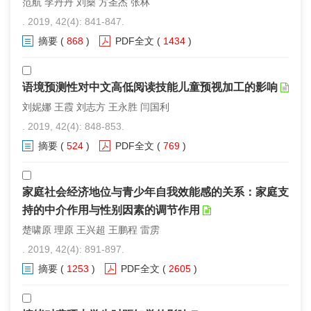
范航 李丹丹 刘燊 方圣杰 张林
. 2019, 42(4): 841-847.
摘要
(
868
)
PDF全文
(
1434
)
语境预测性对中文高低阅读技能儿童预视加工的影响
刘妮娜 王霞 刘志方 王永胜 闫国利
. 2019, 42(4): 848-853.
摘要
(
524
)
PDF全文
(
769
)
家庭社会经济地位与青少年自我效能感的关系：家庭支
持的中介作用与性别因素的调节作用
楚啸原 理原 王兴超 王鹏程 雷雳
. 2019, 42(4): 891-897.
摘要
(
1253
)
PDF全文
(
2605
)