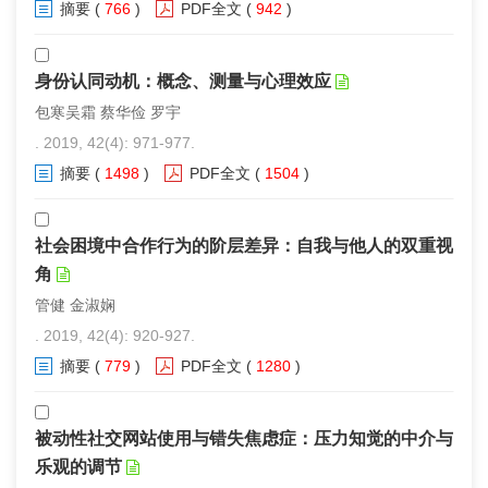
摘要
(
766
)
PDF全文
(
942
)
身份认同动机：概念、测量与心理效应
包寒吴霜 蔡华俭 罗宇
. 2019, 42(4): 971-977.
摘要
(
1498
)
PDF全文
(
1504
)
社会困境中合作行为的阶层差异：自我与他人的双重视
角
管健 金淑娴
. 2019, 42(4): 920-927.
摘要
(
779
)
PDF全文
(
1280
)
被动性社交网站使用与错失焦虑症：压力知觉的中介与
乐观的调节