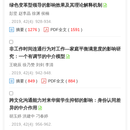
绿色变革型领导的影响效果及其理论解释机制
彭坚 赵李晶 徐渊 侯楠
. 2019, 42(4): 928-934.
摘要
(
1276
)
PDF全文
(
1591
)
非工作时间连通行为对工作—家庭平衡满意度的影响研
究：一个有调节的中介模型
王晓辰 徐乃赞 刘剑 李清
. 2019, 42(4): 942-948.
摘要
(
849
)
PDF全文
(
884
)
跨文化沟通能力对来华留学生抑郁的影响：身份认同差
异的中介作用
胡玉婷 洪建中 刁春婷
. 2019, 42(4): 956-962.