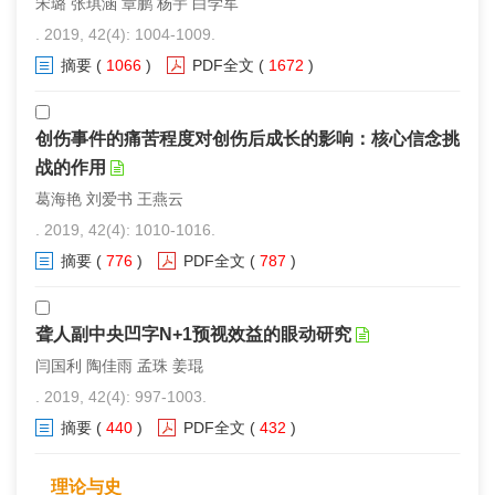
宋璐 张琪涵 章鹏 杨宇 白学军
. 2019, 42(4): 1004-1009.
摘要
(
1066
)
PDF全文
(
1672
)
创伤事件的痛苦程度对创伤后成长的影响：核心信念挑
战的作用
葛海艳 刘爱书 王燕云
. 2019, 42(4): 1010-1016.
摘要
(
776
)
PDF全文
(
787
)
聋人副中央凹字N+1预视效益的眼动研究
闫国利 陶佳雨 孟珠 姜琨
. 2019, 42(4): 997-1003.
摘要
(
440
)
PDF全文
(
432
)
理论与史