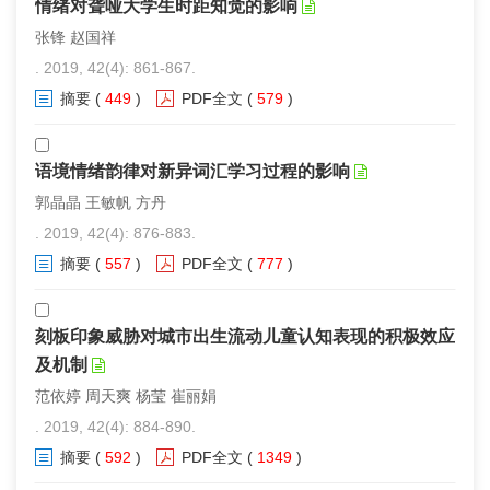
情绪对聋哑大学生时距知觉的影响
张锋 赵国祥
. 2019, 42(4): 861-867.
摘要
(
449
)
PDF全文
(
579
)
语境情绪韵律对新异词汇学习过程的影响
郭晶晶 王敏帆 方丹
. 2019, 42(4): 876-883.
摘要
(
557
)
PDF全文
(
777
)
刻板印象威胁对城市出生流动儿童认知表现的积极效应
及机制
范依婷 周天爽 杨莹 崔丽娟
. 2019, 42(4): 884-890.
摘要
(
592
)
PDF全文
(
1349
)