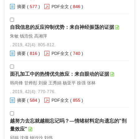
摘要
(
577
)
PDF全文
(
846
)
自我信息的反应抑制优势：来自神经振荡的证据
朱敏 钱浩悦 高湘萍
. 2019, 42(4): 805-812.
摘要
(
816
)
PDF全文
(
740
)
面孔加工中的热情优先效应：来自眼动的证据
韩尚锋 甘烨彤 刘燊 王秀娟 杨亚平 徐强 张林
. 2019, 42(4): 770-776.
摘要
(
584
)
PDF全文
(
855
)
越努力去忘就越能忘记吗？—情绪材料定向遗忘的"剂
量效应"
邱娟 沈倩 钟沙沙 刘伟