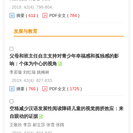
. 2019, 42(4): 798-804.
摘要
(
611
)
PDF全文
(
784
)
发展与教育
父母和班主任自主支持对青少年幸福感和孤独感的影
响：个体为中心的视角
李若璇 刘红瑞 姚梅林
. 2019, 42(4): 827-833.
摘要
(
765
)
PDF全文
(
1725
)
空格减少汉语发展性阅读障碍儿童的视觉拥挤效应：来
自眼动的证据
王敬欣 李莎 郝立莎 张雪 张阔