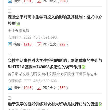
摘要
(
1291
)
PDF全文
(
224
)
课堂公平对高中生学习投入的影响及其机制：链式中介
模型
王怀勇 郑意颖
心理科学. 2022, 45(3): 591-598.
摘要
(
1218
)
PDF全文
(
229
)
负性生活事件对大学生抑郁的影响：网络成瘾的中介与
5-HTR1A基因rs749098多态性的调节作用
曾子豪 胡义秋 彭丽仪 詹林 刘双金 欧阳晓优 丁道群 黎志华
心理科学. 2022, 45(3): 599-606.
摘要
(
1045
)
PDF全文
(
589
)
融于教学的游戏训练对农村大班幼儿执行功能的促进