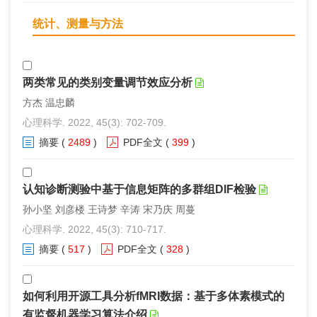
统计、测量与方法
两类常见的类别变量调节效应分析
方杰 温忠麟
心理科学. 2022, 45(3): 702-709.
摘要
(
2489
)
PDF全文
(
399
)
认知诊断测验中基于信息矩阵的多群组DIF检验
孙小坚 刘彦楼 王诗梦 辛涛 宋乃庆 周蔓
心理科学. 2022, 45(3): 710-717.
摘要
(
517
)
PDF全文
(
328
)
如何利用开源工具分析fMRI数据：基于多体素模式的
有监督机器学习算法介绍