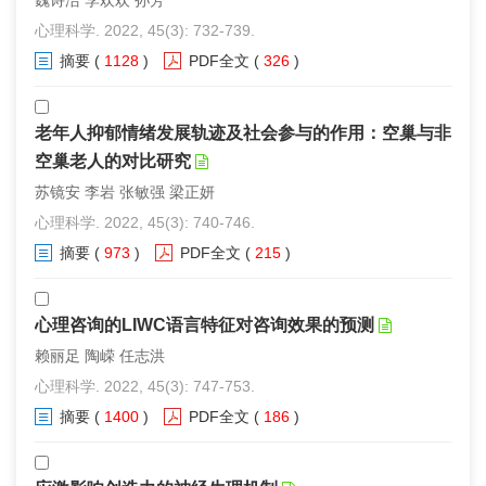
魏诗洁 李欢欢 孙芳
心理科学. 2022, 45(3): 732-739.
摘要
(
1128
)
PDF全文
(
326
)
老年人抑郁情绪发展轨迹及社会参与的作用：空巢与非
空巢老人的对比研究
苏镜安 李岩 张敏强 梁正妍
心理科学. 2022, 45(3): 740-746.
摘要
(
973
)
PDF全文
(
215
)
心理咨询的LIWC语言特征对咨询效果的预测
赖丽足 陶嵘 任志洪
心理科学. 2022, 45(3): 747-753.
摘要
(
1400
)
PDF全文
(
186
)