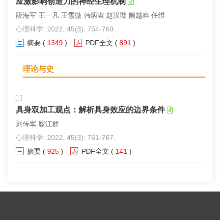
应激影响创造力的神经生理机制
段海军 王一凡 王雪微 韩炳淑 赵汉璇 阚越粹 任维
心理科学. 2022, 45(3): 754-760.
摘要
(
1349
)
PDF全文
(
891
)
理论与史
具身双加工观点：解析具身效应的边界条件
刘传军 廖江群
心理科学. 2022, 45(3): 761-767.
摘要
(
925
)
PDF全文
(
141
)