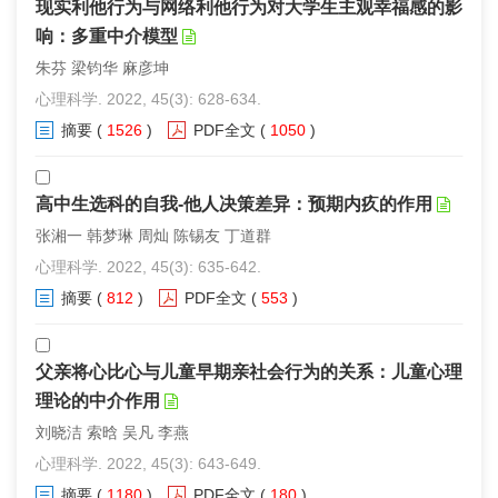
现实利他行为与网络利他行为对大学生主观幸福感的影
响：多重中介模型
朱芬 梁钧华 麻彦坤
心理科学. 2022, 45(3): 628-634.
摘要
(
1526
)
PDF全文
(
1050
)
高中生选科的自我-他人决策差异：预期内疚的作用
张湘一 韩梦琳 周灿 陈锡友 丁道群
心理科学. 2022, 45(3): 635-642.
摘要
(
812
)
PDF全文
(
553
)
父亲将心比心与儿童早期亲社会行为的关系：儿童心理
理论的中介作用
刘晓洁 索晗 吴凡 李燕
心理科学. 2022, 45(3): 643-649.
摘要
(
1180
)
PDF全文
(
180
)