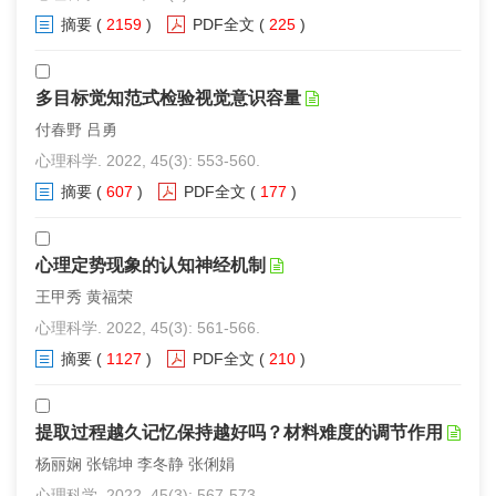
摘要
(
2159
)
PDF全文
(
225
)
多目标觉知范式检验视觉意识容量
付春野 吕勇
心理科学. 2022, 45(3): 553-560.
摘要
(
607
)
PDF全文
(
177
)
心理定势现象的认知神经机制
王甲秀 黄福荣
心理科学. 2022, 45(3): 561-566.
摘要
(
1127
)
PDF全文
(
210
)
提取过程越久记忆保持越好吗？材料难度的调节作用
杨丽娴 张锦坤 李冬静 张俐娟
心理科学. 2022, 45(3): 567-573.