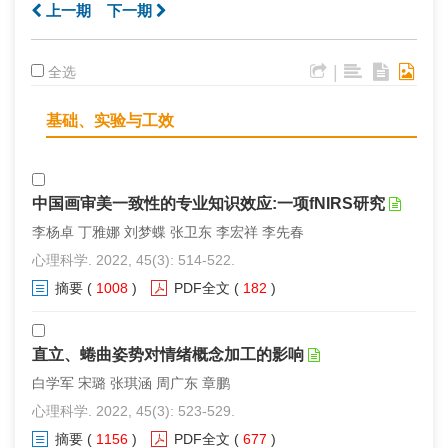
上一期
下一期
|
全选
基础、实验与工效
中国画审美一致性的专业知识效应:一项fNIRS研究
李杨卓 丁雅娜 刘梦蝶 张卫东 李宏祥 李先春
心理科学. 2022, 45(3): 514-522.
摘要
(
1008
)
PDF全文
(
182
)
直立、蜷曲姿势对情绪概念加工的影响
白学军 宋璐 张琪涵 周广东 章鹏
心理科学. 2022, 45(3): 523-529.
摘要
(
1156
)
PDF全文
(
677
)