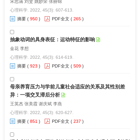
宋思涵 刘雯 姚妙荣 张丽锦
心理科学. 2022, 45(3): 607-613.
摘要
(
950
)
PDF全文
(
265
)
抽象动词的具身表征：运动特征的影响
金花 李想
心理科学. 2022, 45(3): 614-619.
摘要
(
923
)
PDF全文
(
509
)
母亲养育压力与学前儿童社会适应的关系及其性别差
异：一项交叉滞后分析
王英杰 张美霞 谢庆斌 李燕
心理科学. 2022, 45(3): 620-627.
摘要
(
851
)
PDF全文
(
237
)