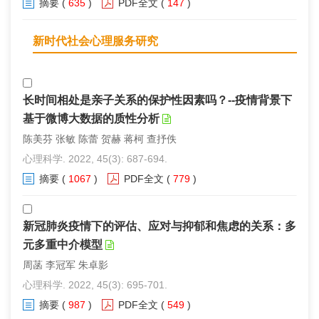
摘要
(
635
)
PDF全文
(
147
)
新时代社会心理服务研究
长时间相处是亲子关系的保护性因素吗？--疫情背景下
基于微博大数据的质性分析
陈美芬 张敏 陈蕾 贺赫 蒋柯 查抒佚
心理科学. 2022, 45(3): 687-694.
摘要
(
1067
)
PDF全文
(
779
)
新冠肺炎疫情下的评估、应对与抑郁和焦虑的关系：多
元多重中介模型
周菡 李冠军 朱卓影
心理科学. 2022, 45(3): 695-701.
摘要
(
987
)
PDF全文
(
549
)