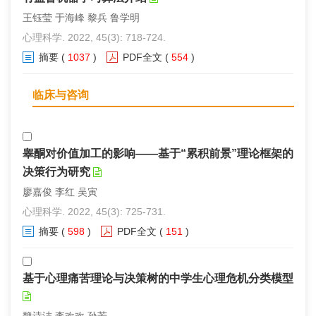
王钰莹 于海峰 黎兵 鲁学明
心理科学. 2022, 45(3): 718-724.
摘要
(
1037
)
PDF全文
(
554
)
临床与咨询
睾酮对价值加工的影响——基于“累积前景”理论框架的
决策行为研究
廖嘉俊 李红 吴寅
心理科学. 2022, 45(3): 725-731.
摘要
(
598
)
PDF全文
(
151
)
基于心理痛苦理论与决策树的中学生心理危机分类模型