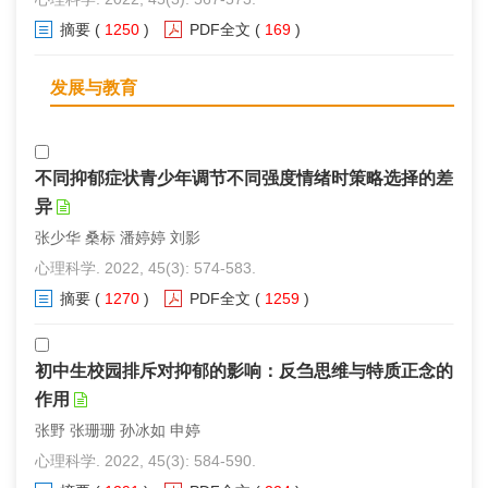
摘要
(
1250
)
PDF全文
(
169
)
发展与教育
不同抑郁症状青少年调节不同强度情绪时策略选择的差
异
张少华 桑标 潘婷婷 刘影
心理科学. 2022, 45(3): 574-583.
摘要
(
1270
)
PDF全文
(
1259
)
初中生校园排斥对抑郁的影响：反刍思维与特质正念的
作用
张野 张珊珊 孙冰如 申婷
心理科学. 2022, 45(3): 584-590.