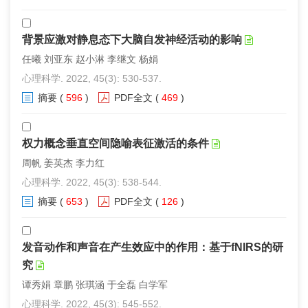
背景应激对静息态下大脑自发神经活动的影响
任曦 刘亚东 赵小淋 李继文 杨娟
心理科学. 2022, 45(3): 530-537.
摘要
(
596
)
PDF全文
(
469
)
权力概念垂直空间隐喻表征激活的条件
周帆 姜英杰 李力红
心理科学. 2022, 45(3): 538-544.
摘要
(
653
)
PDF全文
(
126
)
发音动作和声音在产生效应中的作用：基于fNIRS的研
究
谭秀娟 章鹏 张琪涵 于全磊 白学军
心理科学. 2022, 45(3): 545-552.