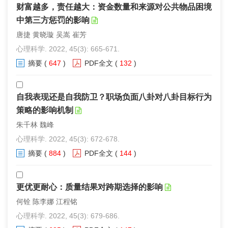
财富越多，责任越大：资金数量和来源对公共物品困境
中第三方惩罚的影响
唐捷 黄晓璇 吴嵩 崔芳
心理科学. 2022, 45(3): 665-671.
摘要
(
647
)
PDF全文
(
132
)
自我表现还是自我防卫？职场负面八卦对八卦目标行为
策略的影响机制
朱千林 魏峰
心理科学. 2022, 45(3): 672-678.
摘要
(
884
)
PDF全文
(
144
)
更优更耐心：质量结果对跨期选择的影响
何铨 陈李娜 江程铭
心理科学. 2022, 45(3): 679-686.