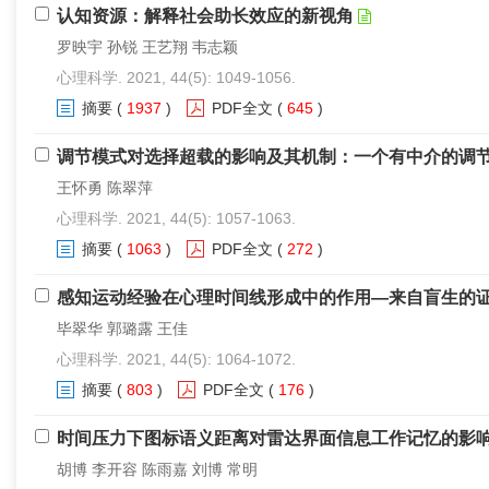
认知资源：解释社会助长效应的新视角
罗映宇 孙锐 王艺翔 韦志颖
心理科学. 2021, 44(5): 1049-1056.
摘要
(
1937
)
PDF全文
(
645
)
调节模式对选择超载的影响及其机制：一个有中介的调
王怀勇 陈翠萍
心理科学. 2021, 44(5): 1057-1063.
摘要
(
1063
)
PDF全文
(
272
)
感知运动经验在心理时间线形成中的作用—来自盲生的
毕翠华 郭璐露 王佳
心理科学. 2021, 44(5): 1064-1072.
摘要
(
803
)
PDF全文
(
176
)
时间压力下图标语义距离对雷达界面信息工作记忆的影
胡博 李开容 陈雨嘉 刘博 常明