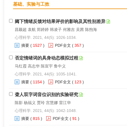
基础、实验与工效
阈下情绪反馈对结果评价的影响及其性别差异
昌颖超 袁航 郑婷婷 韩凌子 何雅吉 吴茜 陈煦海
心理科学. 2021, 44(5): 1026-1034.
摘要
(
1527
)
PDF全文
(
357
)
否定情绪词的具身动态模拟过程
马红霞 高志华 陈宣宇 鲁中义
心理科学. 2021, 44(5): 1035-1041.
摘要
(
1154
)
PDF全文
(
123
)
聋人双字词音位识别的实验研究
陈影 杨福义 贾玲 宫慧娜 雷江华
心理科学. 2021, 44(5): 1042-1048.
摘要
(
815
)
PDF全文
(
91
)