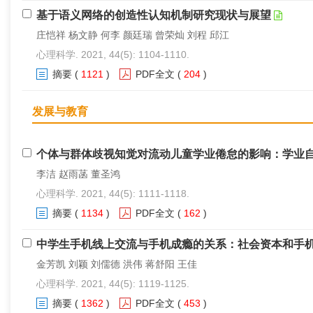
基于语义网络的创造性认知机制研究现状与展望
庄恺祥 杨文静 何李 颜廷瑞 曾荣灿 刘程 邱江
心理科学. 2021, 44(5): 1104-1110.
摘要
(
1121
)
PDF全文
(
204
)
发展与教育
个体与群体歧视知觉对流动儿童学业倦怠的影响：学业
李洁 赵雨菡 董圣鸿
心理科学. 2021, 44(5): 1111-1118.
摘要
(
1134
)
PDF全文
(
162
)
中学生手机线上交流与手机成瘾的关系：社会资本和手
金芳凯 刘颖 刘儒德 洪伟 蒋舒阳 王佳
心理科学. 2021, 44(5): 1119-1125.
摘要
(
1362
)
PDF全文
(
453
)