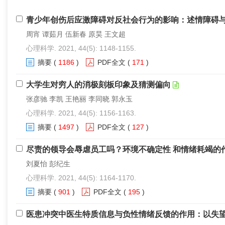
青少年创伤后应激障碍对反社会行为的影响：述情障碍
周宵 谭茹月 伍新春 原昊 王文超
心理科学. 2021, 44(5): 1148-1155.
摘要
(
1186
)
PDF全文
(
171
)
大学生对穷人的消极刻板印象及猜测偏向
张彦驰 李凯 王艳丽 李同晓 郭永玉
心理科学. 2021, 44(5): 1156-1163.
摘要
(
1497
)
PDF全文
(
127
)
尽责的领导会辱虐员工吗？环境不确定性 和情绪耗竭的
刘夏怡 彭纪生
心理科学. 2021, 44(5): 1164-1170.
摘要
(
901
)
PDF全文
(
195
)
医患冲突中医生特质信息与负性情绪反馈的作用：以失