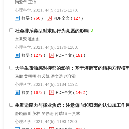
陶爱华 王沛
心理科学. 2021, 44(5): 1171-1178.
摘要
(
760
)
PDF全文
(
127
)
社会排斥类型对求助行为意愿的影响
宫秀双 张红红
心理科学. 2021, 44(5): 1179-1183.
摘要
(
1279
)
PDF全文
(
151
)
大学生孤独感对抑郁的影响：基于潜调节的结构方程模
马鹏 黄明明 何必凯 潘文浩 赵守盈
心理科学. 2021, 44(5): 1184-1192.
摘要
(
1673
)
PDF全文
(
1462
)
生涯适应力与择业焦虑：注意偏向和归因的认知加工作
舒晓丽 叶茂林 吴静珊 付瑞娟 王贵林
心理科学. 2021, 44(5): 1193-1200.