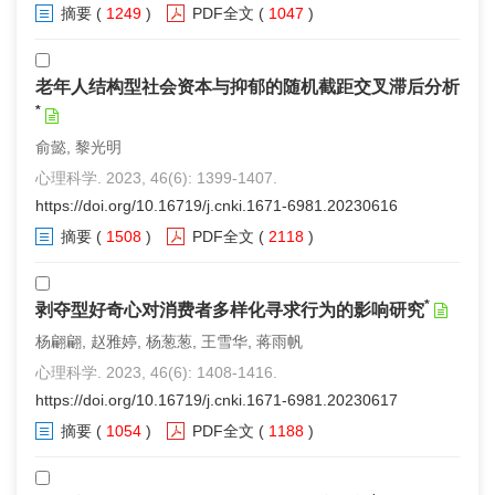
摘要
(
1249
)
PDF全文
(
1047
)
老年人结构型社会资本与抑郁的随机截距交叉滞后分析
*
俞懿, 黎光明
心理科学. 2023, 46(6): 1399-1407.
https://doi.org/10.16719/j.cnki.1671-6981.20230616
摘要
(
1508
)
PDF全文
(
2118
)
*
剥夺型好奇心对消费者多样化寻求行为的影响研究
杨翩翩, 赵雅婷, 杨葱葱, 王雪华, 蒋雨帆
心理科学. 2023, 46(6): 1408-1416.
https://doi.org/10.16719/j.cnki.1671-6981.20230617
摘要
(
1054
)
PDF全文
(
1188
)