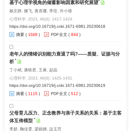
*
基于心理学视角的储蓄影响因素和研究展望
杨文静, 滕飞, 黄喜珊, 李玟, 许小倩
心理科学. 2023, 46(6): 1417-1424.
https://doi.org/10.16719/j.cnki.1671-6981.20230618
摘要
(
1568
)
PDF全文
(
844
)
老年人的情绪识别能力衰退了吗?——质疑、证据与分
*
析
丁小斌, 康铁君, 王睿, 赵晶
心理科学. 2023, 46(6): 1425-1431.
https://doi.org/10.16719/j.cnki.1671-6981.20230619
摘要
(
1115
)
PDF全文
(
512
)
父母育儿压力、正念教养与亲子关系的关系：基于主客
*
体互倚模型
李妍, 鞠佳雯, 梁丽婵, 边玉芳