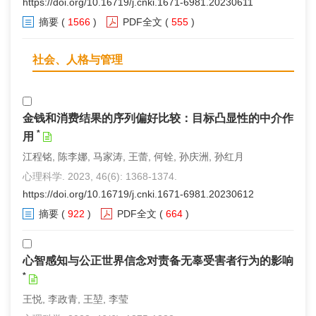
https://doi.org/10.16719/j.cnki.1671-6981.20230611
摘要
(
1566
)
PDF全文
(
555
)
社会、人格与管理
金钱和消费结果的序列偏好比较：目标凸显性的中介作
*
用
江程铭, 陈李娜, 马家涛, 王蕾, 何铨, 孙庆洲, 孙红月
心理科学. 2023, 46(6): 1368-1374.
https://doi.org/10.16719/j.cnki.1671-6981.20230612
摘要
(
922
)
PDF全文
(
664
)
心智感知与公正世界信念对责备无辜受害者行为的影响
*
王悦, 李政青, 王堃, 李莹